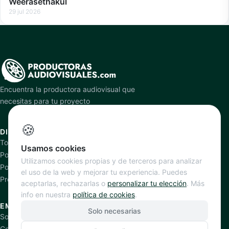
Weerasethakul
29 jul 2026
Encuentra la productora audiovisual que
necesitas para tu proyecto
🍪
DIRECTORIO
PLATAFORMA
Todas las productoras
Cómo funciona
Usamos cookies
Por especialidad
Añadir productora
Utilizamos cookies propias y de terceros para analizar
Por ciudad
Planes y precios
el uso de la web y mejorar tu experiencia. Puedes
Productoras verificadas
aceptarlas, rechazarlas o
personalizar tu elección
. Más
info en nuestra
política de cookies
.
EMPRESA
Solo necesarias
Sobre nosotros
Contacto