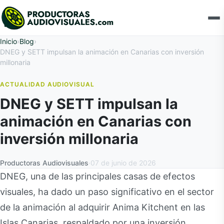
Inicio
›
Blog
›
DNEG y SETT impulsan la animación en Canarias con inversión
millonaria
ACTUALIDAD AUDIOVISUAL
DNEG y SETT impulsan la
animación en Canarias con
inversión millonaria
Productoras Audiovisuales
·
07 de junio de 2026
DNEG, una de las principales casas de efectos
visuales, ha dado un paso significativo en el sector
de la animación al adquirir Anima Kitchent en las
Islas Canarias, respaldado por una inversión