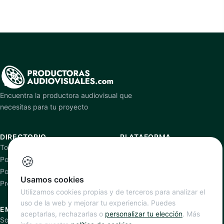
Encuentra la productora audiovisual que
necesitas para tu proyecto
DIRECTORIO
PLATAFORMA
Todas las productoras
Cómo funciona
🍪
Por especialidad
Añadir productora
Por ciudad
Planes y precios
Usamos cookies
Productoras verificadas
Utilizamos cookies propias y de terceros para analizar el
uso de la web y mejorar tu experiencia. Puedes
EMPRESA
aceptarlas, rechazarlas o
personalizar tu elección
. Más
Sobre nosotros