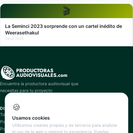
🎬
La Seminci 2023 sorprende con un cartel inédito de
Weerasethakul
29 jul 2026
Encuentra la productora audiovisual que
necesitas para tu proyecto
🍪
DIRECTORIO
PLATAFORMA
Todas las productoras
Cómo funciona
Usamos cookies
Por especialidad
Añadir productora
Utilizamos cookies propias y de terceros para analizar
Por ciudad
Planes y precios
el uso de la web y mejorar tu experiencia. Puedes