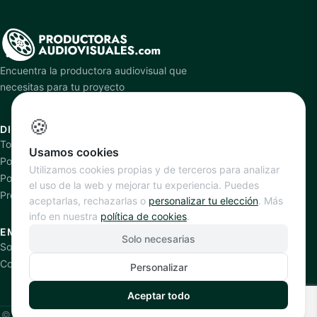
Encuentra la productora audiovisual que
necesitas para tu proyecto
🍪
DIRECTORIO
PLATAFORMA
Todas las productoras
Cómo funciona
Usamos cookies
Por especialidad
Añadir productora
Utilizamos cookies propias y de terceros para analizar
Por ciudad
Planes y precios
el uso de la web y mejorar tu experiencia. Puedes
Productoras verificadas
aceptarlas, rechazarlas o
personalizar tu elección
. Más
info en nuestra
política de cookies
.
EMPRESA
Solo necesarias
Sobre nosotros
Contacto
Personalizar
Aceptar todo
©
2026
Productoras Audiovisuales
. Todos los derechos reservados.