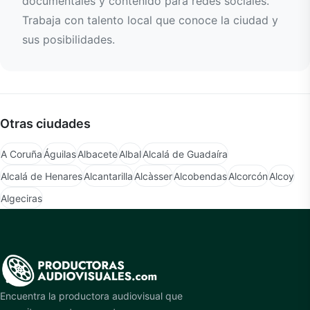
documentales y contenido para redes sociales.
Trabaja con talento local que conoce la ciudad y
sus posibilidades.
Otras ciudades
A Coruña
Águilas
Albacete
Albal
Alcalá de Guadaíra
Alcalá de Henares
Alcantarilla
Alcàsser
Alcobendas
Alcorcón
Alcoy
Algeciras
Encuentra la productora audiovisual que