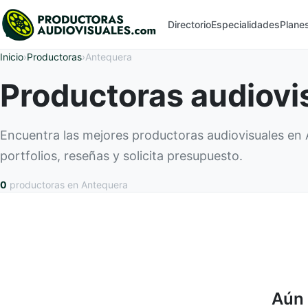
Directorio
Especialidades
Plane
Inicio
›
Productoras
›
Antequera
Productoras audiovi
Encuentra las mejores productoras audiovisuales e
portfolios, reseñas y solicita presupuesto.
0
productoras
en Antequera
Aún 