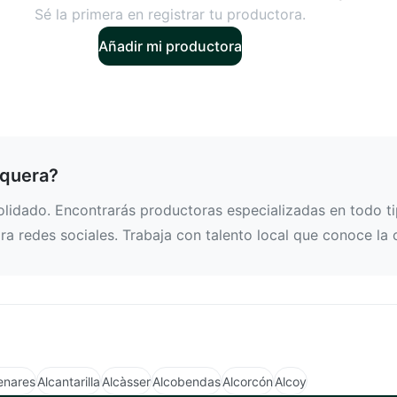
Sé la primera en registrar tu productora.
Añadir mi productora
equera?
idado. Encontrarás productoras especializadas en todo tip
a redes sociales. Trabaja con talento local que conoce la 
enares
Alcantarilla
Alcàsser
Alcobendas
Alcorcón
Alcoy