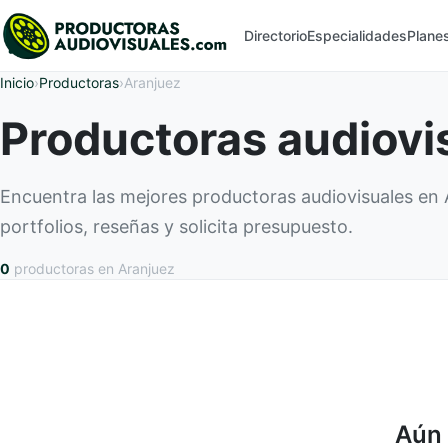
Directorio
Especialidades
Plane
Inicio
›
Productoras
›
Aranjuez
Productoras audiovi
Encuentra las mejores productoras audiovisuales en
portfolios, reseñas y solicita presupuesto.
0
productoras
en Aranjuez
Aún 