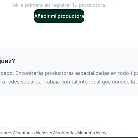
Sé la primera en registrar tu productora.
Añadir mi productora
juez?
dado. Encontrarás productoras especializadas en todo tipo 
a redes sociales. Trabaja con talento local que conoce la 
enares
Alcantarilla
Alcàsser
Alcobendas
Alcorcón
Alcoy