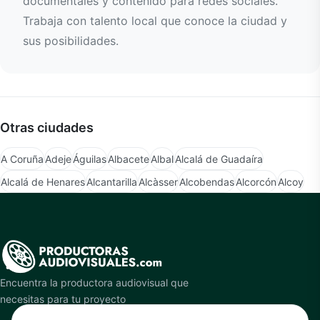
documentales y contenido para redes sociales.
Trabaja con talento local que conoce la ciudad y
sus posibilidades.
Otras ciudades
A Coruña
Adeje
Águilas
Albacete
Albal
Alcalá de Guadaíra
Alcalá de Henares
Alcantarilla
Alcàsser
Alcobendas
Alcorcón
Alcoy
Encuentra la productora audiovisual que
necesitas para tu proyecto