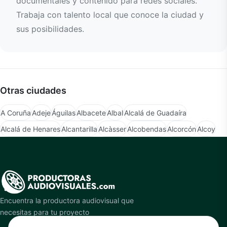
documentales y contenido para redes sociales.
Trabaja con talento local que conoce la ciudad y
sus posibilidades.
Otras ciudades
A Coruña
Adeje
Águilas
Albacete
Albal
Alcalá de Guadaíra
Alcalá de Henares
Alcantarilla
Alcàsser
Alcobendas
Alcorcón
Alcoy
Encuentra la productora audiovisual que
necesitas para tu proyecto