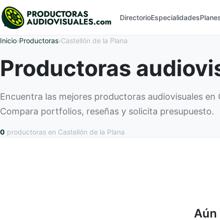
Directorio
Especialidades
Plane
Inicio
›
Productoras
›
Castellón de la Plana
Productoras audiovis
Encuentra las mejores productoras audiovisuales en C
Compara portfolios, reseñas y solicita presupuesto.
0
productoras
en Castellón de la Plana
Aún 