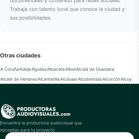
documentales y contenido para redes sociales.
Trabaja con talento local que conoce la ciudad y
sus posibilidades.
Otras ciudades
A Coruña
Adeje
Águilas
Albacete
Albal
Alcalá de Guadaíra
Alcalá de Henares
Alcantarilla
Alcàsser
Alcobendas
Alcorcón
Alcoy
Encuentra la productora audiovisual que
necesitas para tu proyecto