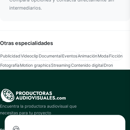
intermediarios.
Otras especialidades
Publicidad
Videoclip
Documental
Eventos
Animación
Moda
Ficción
Fotografía
Motion graphics
Streaming
Contenido digital
Dron
Encuentra la productora audiovisual que
necesitas para tu proyecto
🍪