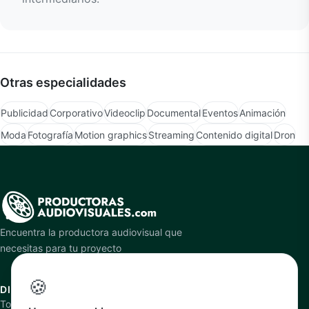
Otras especialidades
Publicidad
Corporativo
Videoclip
Documental
Eventos
Animación
Moda
Fotografía
Motion graphics
Streaming
Contenido digital
Dron
Encuentra la productora audiovisual que
necesitas para tu proyecto
🍪
DIRECTORIO
PLATAFORMA
Todas las productoras
Cómo funciona