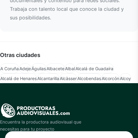
documentales y contenido para redes sociales.
Trabaja con talento local que conoce la ciudad y
sus posibilidades.
Otras ciudades
A Coruña
Adeje
Águilas
Albacete
Albal
Alcalá de Guadaíra
Alcalá de Henares
Alcantarilla
Alcàsser
Alcobendas
Alcorcón
Alcoy
Encuentra la productora audiovisual que
necesitas para tu proyecto