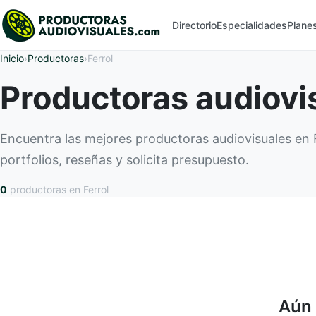
Directorio
Especialidades
Plane
Inicio
›
Productoras
›
Ferrol
Productoras audiovis
Encuentra las mejores productoras audiovisuales en
portfolios, reseñas y solicita presupuesto.
0
productoras
en Ferrol
Aún 