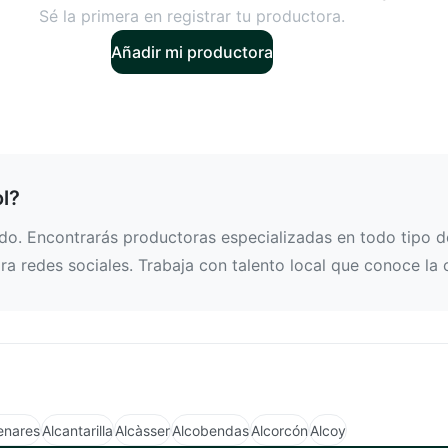
Sé la primera en registrar tu productora.
Añadir mi productora
ol?
do. Encontrarás productoras especializadas en todo tipo de
a redes sociales. Trabaja con talento local que conoce la 
enares
Alcantarilla
Alcàsser
Alcobendas
Alcorcón
Alcoy