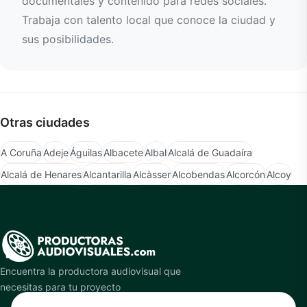
documentales y contenido para redes sociales.
Trabaja con talento local que conoce la ciudad y
sus posibilidades.
Otras ciudades
A Coruña
Adeje
Águilas
Albacete
Albal
Alcalá de Guadaíra
Alcalá de Henares
Alcantarilla
Alcàsser
Alcobendas
Alcorcón
Alcoy
Encuentra la productora audiovisual que
necesitas para tu proyecto