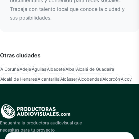
documentales y contenido para redes sociales.
Trabaja con talento local que conoce la ciudad y
sus posibilidades.
Otras ciudades
A Coruña
Adeje
Águilas
Albacete
Albal
Alcalá de Guadaíra
Alcalá de Henares
Alcantarilla
Alcàsser
Alcobendas
Alcorcón
Alcoy
Encuentra la productora audiovisual que
necesitas para tu proyecto