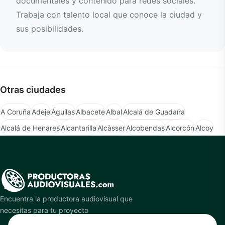
documentales y contenido para redes sociales.
Trabaja con talento local que conoce la ciudad y
sus posibilidades.
Otras ciudades
A Coruña
Adeje
Águilas
Albacete
Albal
Alcalá de Guadaíra
Alcalá de Henares
Alcantarilla
Alcàsser
Alcobendas
Alcorcón
Alcoy
Encuentra la productora audiovisual que
necesitas para tu proyecto