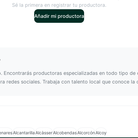
Sé la primera en registrar tu productora.
Añadir mi productora
?
. Encontrarás productoras especializadas en todo tipo de c
a redes sociales. Trabaja con talento local que conoce la 
enares
Alcantarilla
Alcàsser
Alcobendas
Alcorcón
Alcoy