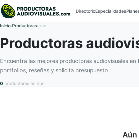
Directorio
Especialidades
Plane
Inicio
›
Productoras
›
Irun
Productoras audiovi
Encuentra las mejores productoras audiovisuales en
portfolios, reseñas y solicita presupuesto.
0
productoras
en Irun
Aún 