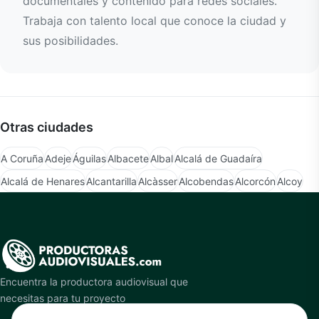
documentales y contenido para redes sociales.
Trabaja con talento local que conoce la ciudad y
sus posibilidades.
Otras ciudades
A Coruña
Adeje
Águilas
Albacete
Albal
Alcalá de Guadaíra
Alcalá de Henares
Alcantarilla
Alcàsser
Alcobendas
Alcorcón
Alcoy
Encuentra la productora audiovisual que
necesitas para tu proyecto