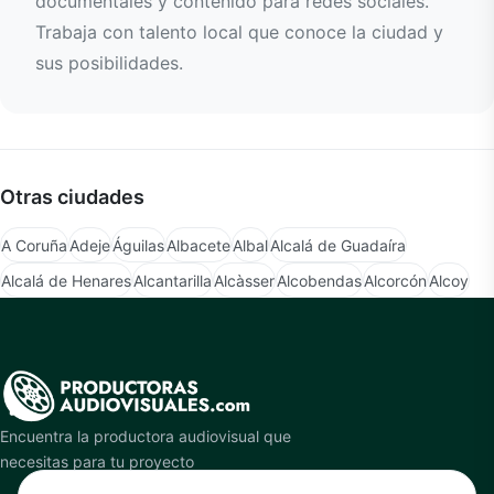
documentales y contenido para redes sociales.
Trabaja con talento local que conoce la ciudad y
sus posibilidades.
Otras ciudades
A Coruña
Adeje
Águilas
Albacete
Albal
Alcalá de Guadaíra
Alcalá de Henares
Alcantarilla
Alcàsser
Alcobendas
Alcorcón
Alcoy
Encuentra la productora audiovisual que
necesitas para tu proyecto