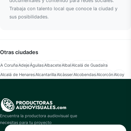
documentales y contenido para redes sociales.
Trabaja con talento local que conoce la ciudad y
sus posibilidades.
Otras ciudades
A Coruña
Adeje
Águilas
Albacete
Albal
Alcalá de Guadaíra
Alcalá de Henares
Alcantarilla
Alcàsser
Alcobendas
Alcorcón
Alcoy
Encuentra la productora audiovisual que
necesitas para tu proyecto