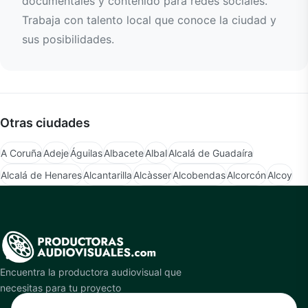
documentales y contenido para redes sociales.
Trabaja con talento local que conoce la ciudad y
sus posibilidades.
Otras ciudades
A Coruña
Adeje
Águilas
Albacete
Albal
Alcalá de Guadaíra
Alcalá de Henares
Alcantarilla
Alcàsser
Alcobendas
Alcorcón
Alcoy
Encuentra la productora audiovisual que
necesitas para tu proyecto