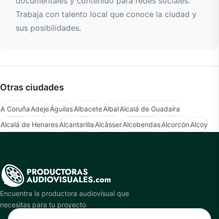
documentales y contenido para redes sociales.
Trabaja con talento local que conoce la ciudad y
sus posibilidades.
Otras ciudades
A Coruña
Adeje
Águilas
Albacete
Albal
Alcalá de Guadaíra
Alcalá de Henares
Alcantarilla
Alcàsser
Alcobendas
Alcorcón
Alcoy
Encuentra la productora audiovisual que
necesitas para tu proyecto