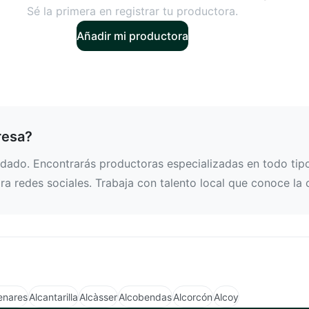
Sé la primera en registrar tu productora.
Añadir mi productora
resa?
ado. Encontrarás productoras especializadas en todo tipo 
a redes sociales. Trabaja con talento local que conoce la 
enares
Alcantarilla
Alcàsser
Alcobendas
Alcorcón
Alcoy