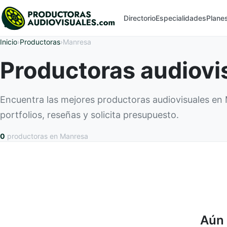
Directorio
Especialidades
Plane
Inicio
›
Productoras
›
Manresa
Productoras audiovi
Encuentra las mejores productoras audiovisuales e
portfolios, reseñas y solicita presupuesto.
0
productoras
en Manresa
Aún 