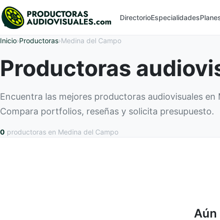
Directorio
Especialidades
Plane
Inicio
›
Productoras
›
Medina del Campo
Productoras audiovi
Encuentra las mejores productoras audiovisuales en
Compara portfolios, reseñas y solicita presupuesto.
0
productoras
en Medina del Campo
Aún 