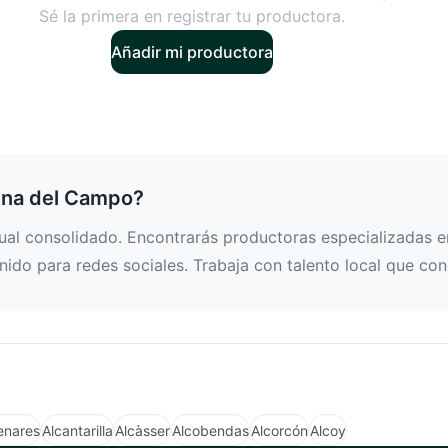
Sé la primera en registrar tu productora.
Añadir mi productora
ina del Campo?
l consolidado. Encontrarás productoras especializadas en 
ido para redes sociales. Trabaja con talento local que con
enares
Alcantarilla
Alcàsser
Alcobendas
Alcorcón
Alcoy