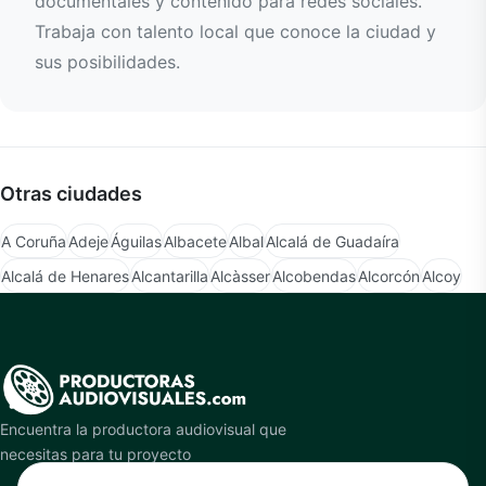
documentales y contenido para redes sociales.
Trabaja con talento local que conoce la ciudad y
sus posibilidades.
Otras ciudades
A Coruña
Adeje
Águilas
Albacete
Albal
Alcalá de Guadaíra
Alcalá de Henares
Alcantarilla
Alcàsser
Alcobendas
Alcorcón
Alcoy
Encuentra la productora audiovisual que
necesitas para tu proyecto