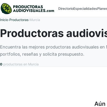
Directorio
Especialidades
Plane
Inicio
›
Productoras
›
Murcia
Productoras audiovi
Encuentra las mejores productoras audiovisuales en
portfolios, reseñas y solicita presupuesto.
0
productoras
en Murcia
Aún 