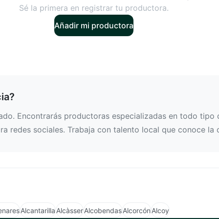
Sé la primera en registrar tu productora.
Añadir mi productora
ia?
do. Encontrarás productoras especializadas en todo tipo d
a redes sociales. Trabaja con talento local que conoce la 
enares
Alcantarilla
Alcàsser
Alcobendas
Alcorcón
Alcoy