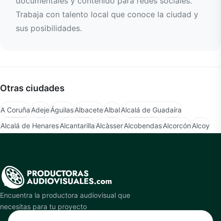
documentales y contenido para redes sociales.
Trabaja con talento local que conoce la ciudad y
sus posibilidades.
Otras ciudades
A Coruña
Adeje
Águilas
Albacete
Albal
Alcalá de Guadaíra
Alcalá de Henares
Alcantarilla
Alcàsser
Alcobendas
Alcorcón
Alcoy
Encuentra la productora audiovisual que
necesitas para tu proyecto