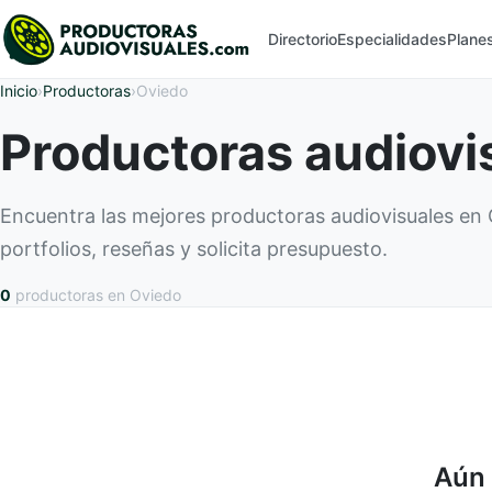
Directorio
Especialidades
Plane
Inicio
›
Productoras
›
Oviedo
Productoras audiovi
Encuentra las mejores productoras audiovisuales e
portfolios, reseñas y solicita presupuesto.
0
productoras
en Oviedo
Aún 