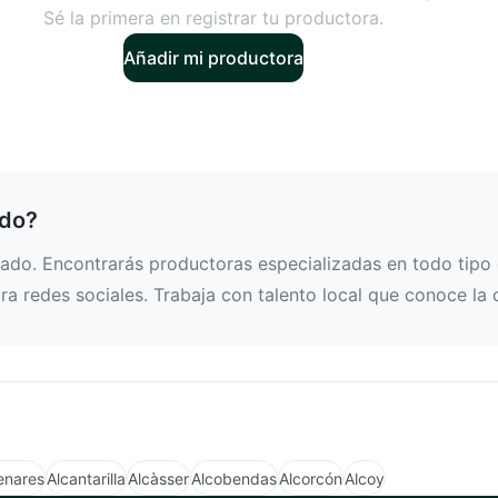
Sé la primera en registrar tu productora.
Añadir mi productora
edo?
do. Encontrarás productoras especializadas en todo tipo d
a redes sociales. Trabaja con talento local que conoce la 
enares
Alcantarilla
Alcàsser
Alcobendas
Alcorcón
Alcoy