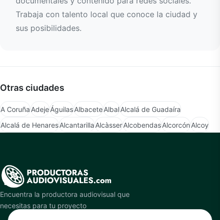
documentales y contenido para redes sociales.
Trabaja con talento local que conoce la ciudad y
sus posibilidades.
Otras ciudades
A Coruña
Adeje
Águilas
Albacete
Albal
Alcalá de Guadaíra
Alcalá de Henares
Alcantarilla
Alcàsser
Alcobendas
Alcorcón
Alcoy
Encuentra la productora audiovisual que
necesitas para tu proyecto