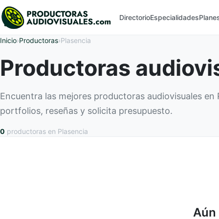
Directorio
Especialidades
Plane
Inicio
›
Productoras
›
Plasencia
Productoras audiovi
Encuentra las mejores productoras audiovisuales en
portfolios, reseñas y solicita presupuesto.
0
productoras
en Plasencia
Aún 