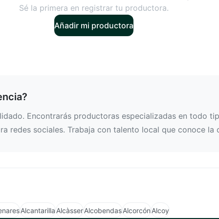
Sé la primera en registrar tu productora.
Añadir mi productora
encia?
idado. Encontrarás productoras especializadas en todo tipo
a redes sociales. Trabaja con talento local que conoce la 
enares
Alcantarilla
Alcàsser
Alcobendas
Alcorcón
Alcoy