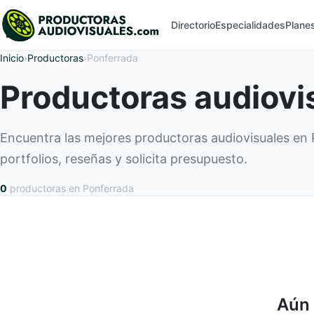
Directorio
Especialidades
Plane
Inicio
›
Productoras
›
Ponferrada
Productoras audiovi
Encuentra las mejores productoras audiovisuales en
portfolios, reseñas y solicita presupuesto.
0
productoras
en Ponferrada
Aún 