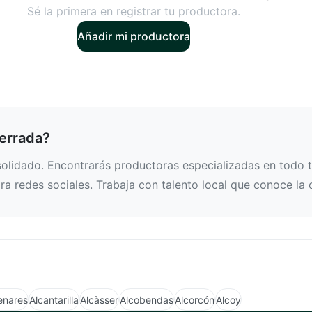
Sé la primera en registrar tu productora.
Añadir mi productora
ferrada?
lidado. Encontrarás productoras especializadas en todo ti
a redes sociales. Trabaja con talento local que conoce la 
enares
Alcantarilla
Alcàsser
Alcobendas
Alcorcón
Alcoy