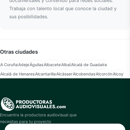
documentales y contenido para redes sociales.
Trabaja con talento local que conoce la ciudad y
sus posibilidades.
Otras ciudades
A Coruña
Adeje
Águilas
Albacete
Albal
Alcalá de Guadaíra
Alcalá de Henares
Alcantarilla
Alcàsser
Alcobendas
Alcorcón
Alcoy
Encuentra la productora audiovisual que
necesitas para tu proyecto