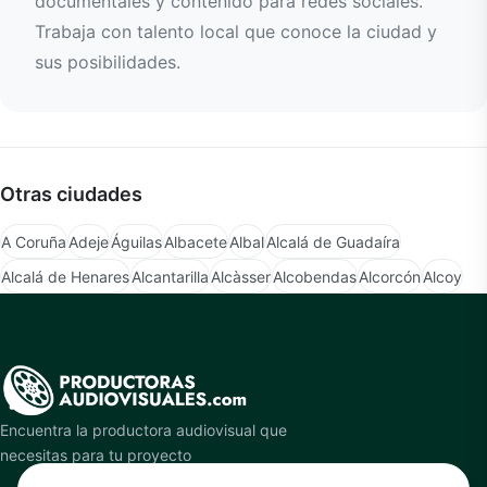
documentales y contenido para redes sociales.
Trabaja con talento local que conoce la ciudad y
sus posibilidades.
Otras ciudades
A Coruña
Adeje
Águilas
Albacete
Albal
Alcalá de Guadaíra
Alcalá de Henares
Alcantarilla
Alcàsser
Alcobendas
Alcorcón
Alcoy
Encuentra la productora audiovisual que
necesitas para tu proyecto