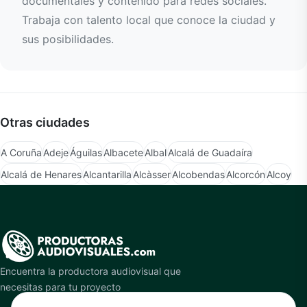
documentales y contenido para redes sociales.
Trabaja con talento local que conoce la ciudad y
sus posibilidades.
Otras ciudades
A Coruña
Adeje
Águilas
Albacete
Albal
Alcalá de Guadaíra
Alcalá de Henares
Alcantarilla
Alcàsser
Alcobendas
Alcorcón
Alcoy
Encuentra la productora audiovisual que
necesitas para tu proyecto