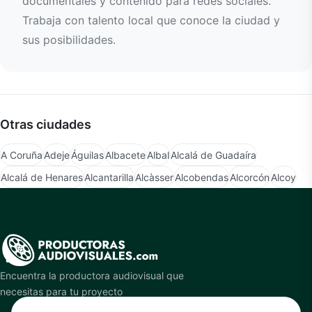
documentales y contenido para redes sociales.
Trabaja con talento local que conoce la ciudad y
sus posibilidades.
Otras ciudades
A Coruña
Adeje
Águilas
Albacete
Albal
Alcalá de Guadaíra
Alcalá de Henares
Alcantarilla
Alcàsser
Alcobendas
Alcorcón
Alcoy
Encuentra la productora audiovisual que
necesitas para tu proyecto