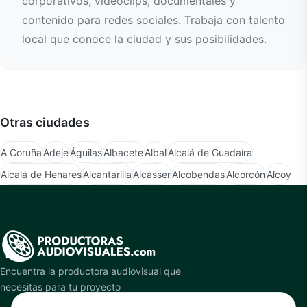
corporativos, videoclips, documentales y
contenido para redes sociales. Trabaja con talento
local que conoce la ciudad y sus posibilidades.
Otras ciudades
A Coruña
Adeje
Águilas
Albacete
Albal
Alcalá de Guadaíra
Alcalá de Henares
Alcantarilla
Alcàsser
Alcobendas
Alcorcón
Alcoy
Encuentra la productora audiovisual que
necesitas para tu proyecto