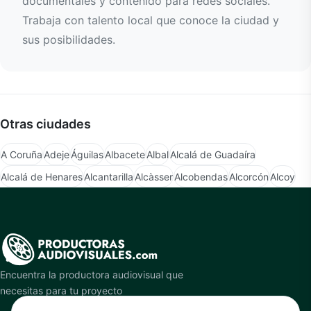
documentales y contenido para redes sociales.
Trabaja con talento local que conoce la ciudad y
sus posibilidades.
Otras ciudades
A Coruña
Adeje
Águilas
Albacete
Albal
Alcalá de Guadaíra
Alcalá de Henares
Alcantarilla
Alcàsser
Alcobendas
Alcorcón
Alcoy
Encuentra la productora audiovisual que
necesitas para tu proyecto