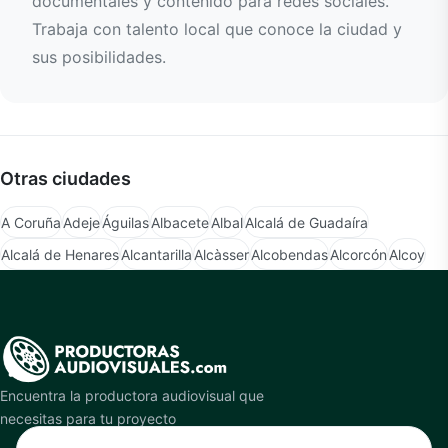
documentales y contenido para redes sociales.
Trabaja con talento local que conoce la ciudad y
sus posibilidades.
Otras ciudades
A Coruña
Adeje
Águilas
Albacete
Albal
Alcalá de Guadaíra
Alcalá de Henares
Alcantarilla
Alcàsser
Alcobendas
Alcorcón
Alcoy
Encuentra la productora audiovisual que
necesitas para tu proyecto