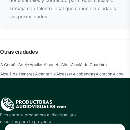
documentales y contenido para redes sociales.
Trabaja con talento local que conoce la ciudad y
sus posibilidades.
Otras ciudades
A Coruña
Adeje
Águilas
Albacete
Albal
Alcalá de Guadaíra
Alcalá de Henares
Alcantarilla
Alcàsser
Alcobendas
Alcorcón
Alcoy
Encuentra la productora audiovisual que
necesitas para tu proyecto