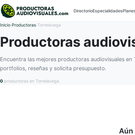
Directorio
Especialidades
Plane
Inicio
›
Productoras
›
Torrelavega
Productoras audiovi
Encuentra las mejores productoras audiovisuales en
portfolios, reseñas y solicita presupuesto.
0
productoras
en Torrelavega
Aún 