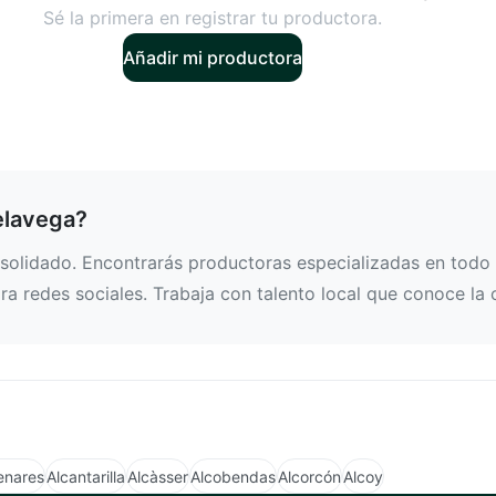
Sé la primera en registrar tu productora.
Añadir mi productora
elavega?
olidado. Encontrarás productoras especializadas en todo t
a redes sociales. Trabaja con talento local que conoce la 
enares
Alcantarilla
Alcàsser
Alcobendas
Alcorcón
Alcoy