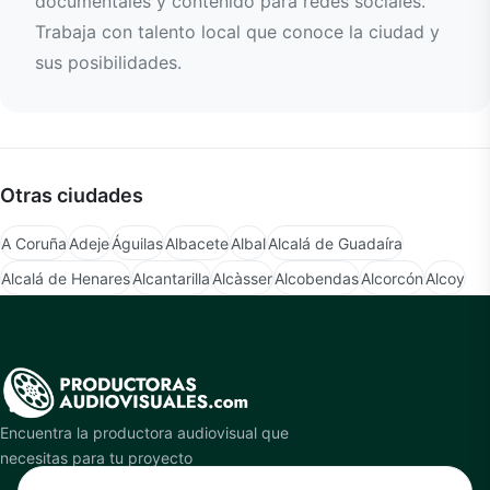
documentales y contenido para redes sociales.
Trabaja con talento local que conoce la ciudad y
sus posibilidades.
Otras ciudades
A Coruña
Adeje
Águilas
Albacete
Albal
Alcalá de Guadaíra
Alcalá de Henares
Alcantarilla
Alcàsser
Alcobendas
Alcorcón
Alcoy
Encuentra la productora audiovisual que
necesitas para tu proyecto