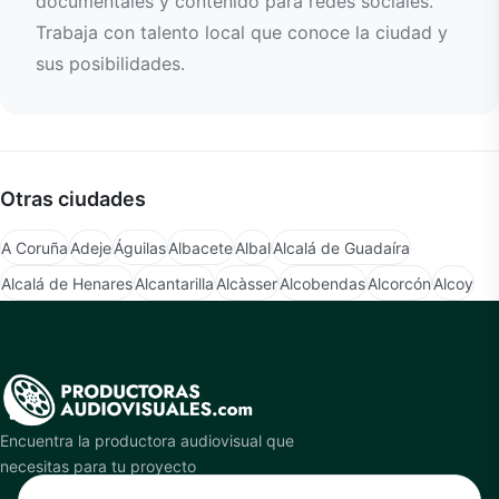
documentales y contenido para redes sociales.
Trabaja con talento local que conoce la ciudad y
sus posibilidades.
Otras ciudades
A Coruña
Adeje
Águilas
Albacete
Albal
Alcalá de Guadaíra
Alcalá de Henares
Alcantarilla
Alcàsser
Alcobendas
Alcorcón
Alcoy
Encuentra la productora audiovisual que
necesitas para tu proyecto