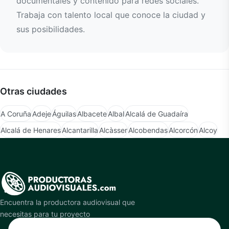
documentales y contenido para redes sociales.
Trabaja con talento local que conoce la ciudad y
sus posibilidades.
Otras ciudades
A Coruña
Adeje
Águilas
Albacete
Albal
Alcalá de Guadaíra
Alcalá de Henares
Alcantarilla
Alcàsser
Alcobendas
Alcorcón
Alcoy
Encuentra la productora audiovisual que
necesitas para tu proyecto